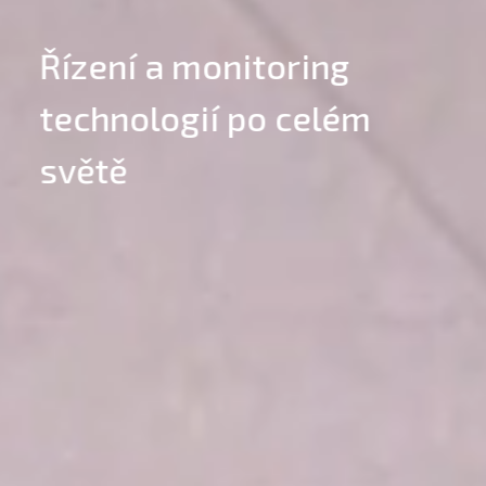
Řízení a monitoring
Ří
technologií po celém
el
světě