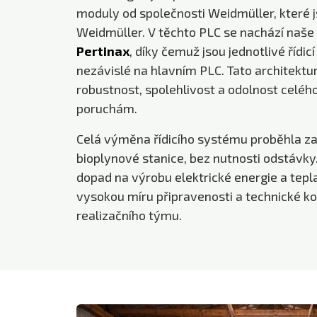
moduly od společnosti Weidmüller, které 
Weidmüller. V těchto PLC se nachází naše
Pertinax
, díky čemuž jsou jednotlivé řídi
nezávislé na hlavním PLC. Tato architektu
robustnost, spolehlivost a odolnost celé
poruchám.
Celá výměna řídicího systému proběhla z
bioplynové stanice, bez nutnosti odstávky
dopad na výrobu elektrické energie a tepl
vysokou míru připravenosti a technické 
realizačního týmu.