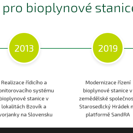
 pro bioplynové stanic
2013
2019
Realizace řídicího a
Modernizace řízení
nitorovacího systému
bioplynové stanice v
bioplynové stanice v
zemědělské společnos
lokalitách Bzovík a
Starosedlcký Hrádek 
vorjanky na Slovensku
platformě SandRA