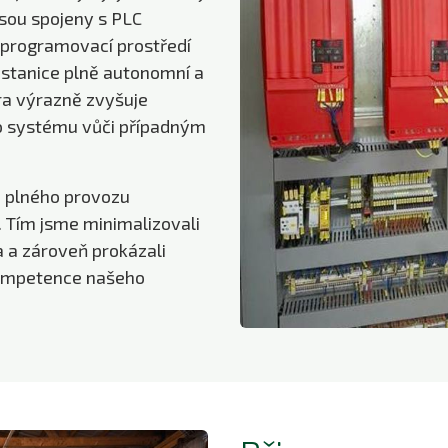
jsou spojeny s PLC
 programovací prostředí
cí stanice plně autonomní a
ra výrazně zvyšuje
ho systému vůči případným
a plného provozu
. Tím jsme minimalizovali
a a zároveň prokázali
kompetence našeho