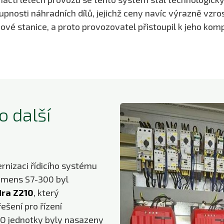
osti náhradních dílů, jejichž ceny navíc výrazně vzrost
vé stanice, a proto provozovatel přistoupil k jeho komp
o další
rnizaci řídicího systému
iemens S7-300 byl
ra Z210
, který
ešení pro řízení
/O jednotky byly nasazeny