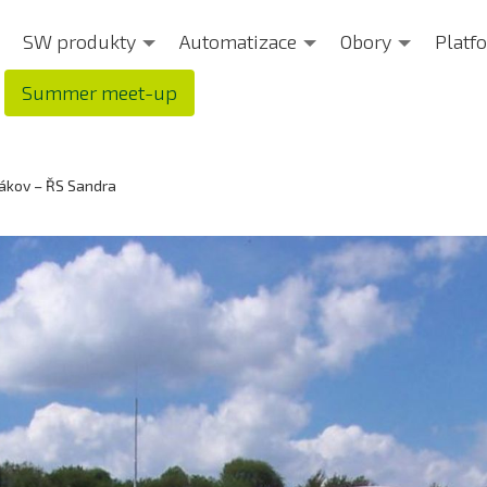
SW produkty
Automatizace
Obory
Platf
Summer meet-up
ákov – ŘS Sandra