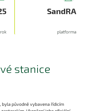
25
SandRA
rok
platforma
vé stanice
 byla původně vybavena řídicím
astaralým. Ukončení jeho oficiální