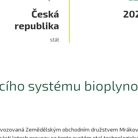
Česká
20
republika
stát
cího systému bioplyno
provozovaná Zemědělským obchodním družstvem Mrákov,
ti letech provozu se tento systém stal technologicky z