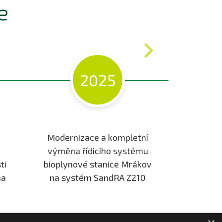
e
2025
Modernizace a kompletní
Trvalá 
výměna řídicího systému
všech rea
ti
bioplynové stanice Mrákov
formou p
na
na systém SandRA Z210
nahod