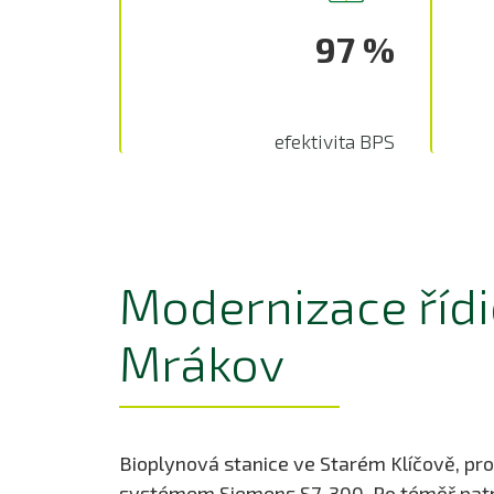
97 %
efektivita BPS
Modernizace řídi
Mrákov
Bioplynová stanice ve Starém Klíčově, 
systémem Siemens S7-300. Po téměř patnác