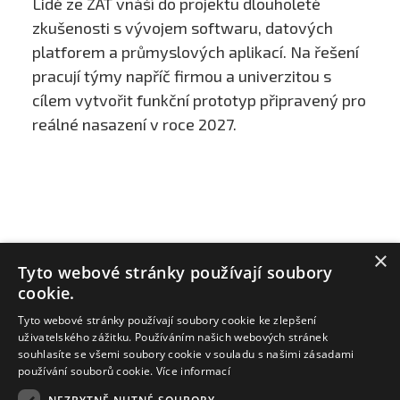
Lidé ze ZAT vnáší do projektu dlouholeté
zkušenosti s vývojem softwaru, datových
platforem a průmyslových aplikací. Na řešení
pracují týmy napříč firmou a univerzitou s
cílem vytvořit funkční prototyp připravený pro
reálné nasazení v roce 2027.
×
Tyto webové stránky používají soubory
cookie.
Tyto webové stránky používají soubory cookie ke zlepšení
uživatelského zážitku. Používáním našich webových stránek
souhlasíte se všemi soubory cookie v souladu s našimi zásadami
používání souborů cookie.
Více informací