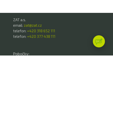
ZAT a.s.
email:
zat@zat.cz
telefon:
+420 318 652 111
telefon:
+420 377 438 111
Pobočky:
Příbram, K Podlesí 541
Plzeň, Písecká 16
Benešov, Jana Nohy 1441