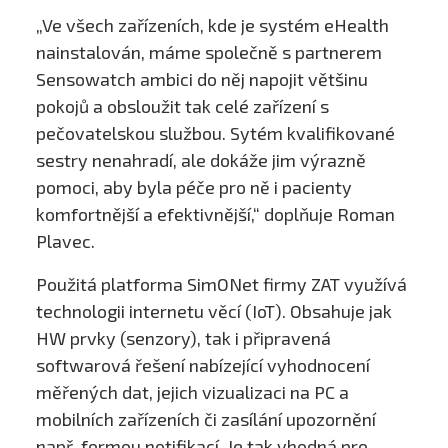
„Ve všech zařízeních, kde je systém eHealth
nainstalován, máme společně s partnerem
Sensowatch ambici do něj napojit většinu
pokojů a obsloužit tak celé zařízení s
pečovatelskou službou. Sytém kvalifikované
sestry nenahradí, ale dokáže jim výrazně
pomoci, aby byla péče pro ně i pacienty
komfortnější a efektivnější,“ doplňuje Roman
Plavec.
Použitá platforma SimONet firmy ZAT využívá
technologii internetu věcí (IoT). Obsahuje jak
HW prvky (senzory), tak i připravená
softwarová řešení nabízející vyhodnocení
měřených dat, jejich vizualizaci na PC a
mobilních zařízeních či zasílání upozornění
např. formou notifikací. Je tak vhodná pro