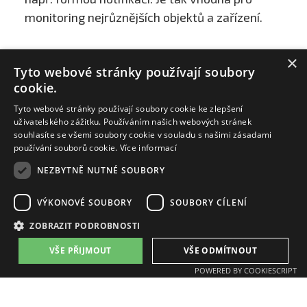
monitoring nejrůznějších objektů a zařízení.
×
Tyto webové stránky používají soubory
cookie.
Tyto webové stránky používají soubory cookie ke zlepšení
uživatelského zážitku. Používáním našich webových stránek
souhlasíte se všemi soubory cookie v souladu s našimi zásadami
používání souborů cookie.
Více informací
NEZBYTNĚ NUTNÉ SOUBORY
VÝKONOVÉ SOUBORY
SOUBORY CÍLENÍ
ZAT a.s.
ZOBRAZIT PODROBNOSTI
email:
zat@zat.cz
telefon:
+420 318 652 111
VŠE PŘIJMOUT
VŠE ODMÍTNOUT
telefon:
+420 377 438 111
POWERED BY COOKIESCRIPT
Pobočky: